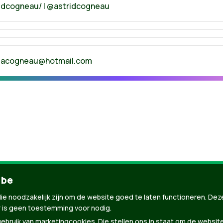
idcogneau/ | @astridcogneau
|
acogneau@hotmail.com
.be
nBuilder
| Gebouwd door
Tectonica
ie noodzakelijk zijn om de website goed te laten functioneren. Dez
 is geen toestemming voor nodig.
bruik van marketingcookies. Die stellen ons in staat om de websit