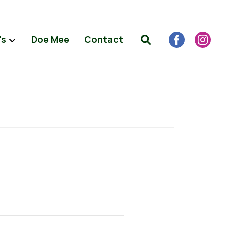
's
Doe Mee
Contact