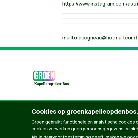
https://www.instagram.com/astr
mailto:
acogneau@hotmail.com
Cookies op groenkapelleopdenbos
© Copyright Groen 2026 | Gemaakt met
Natio
Groen gebruikt functionele en analytische cookies d
cookies verwerken geen persoonsgegevens en hier
Als je daarvoor toestemming geeft, maken we ook ge