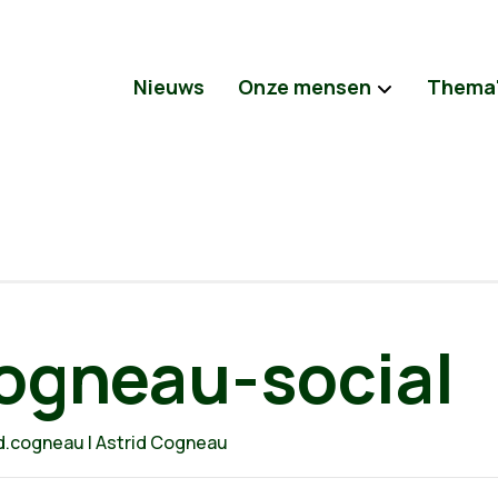
Nieuws
Onze mensen
Thema
cogneau-social
d.cogneau | Astrid Cogneau