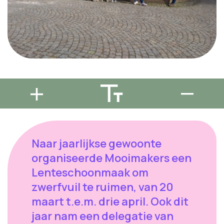
Naar jaarlijkse gewoonte
organiseerde Mooimakers een
Lenteschoonmaak om
zwerfvuil te ruimen, van 20
maart t.e.m. drie april. Ook dit
jaar nam een delegatie van