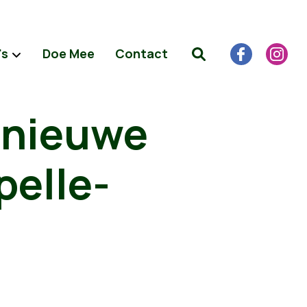
's
Doe Mee
Contact
 nieuwe
pelle-