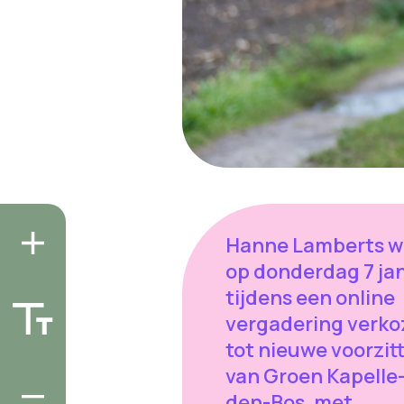
Hanne Lamberts w
op donderdag 7 ja
tijdens een online
vergadering verko
tot nieuwe voorzit
van Groen Kapelle
den-Bos, met