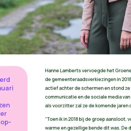
Hanne Lamberts vervoegde het Groene
erd
de gemeenteraadsverkiezingen in 2018.
nuari
actief achter de schermen en stond ze 
communicatie en de sociale media van 
zen
als voorzitter zal ze de komende jaren 
ter
“Toen ik in 2018 bij de groep aansloot,
-op-
warme en gezellige bende dit was. De d