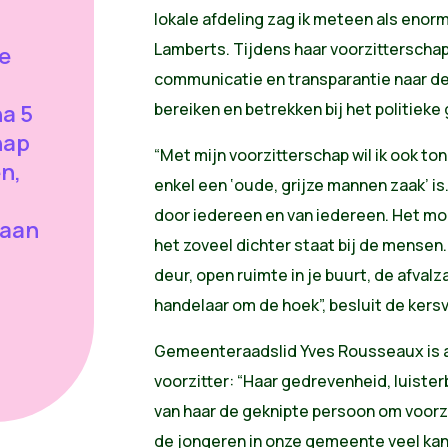
lokale afdeling zag ik meteen als enor
Lamberts. Tijdens haar voorzitterschap
e
communicatie en transparantie naar de
bereiken en betrekken bij het politieke 
a 5
hap
“Met mijn voorzitterschap wil ik ook ton
n,
enkel een ‘oude, grijze mannen zaak’ is.
door iedereen en van iedereen. Het mooi
 aan
het zoveel dichter staat bij de mensen
deur, open ruimte in je buurt, de afvalz
handelaar om de hoek”, besluit de kersv
Gemeenteraadslid Yves Rousseaux is 
voorzitter: “Haar gedrevenheid, luiste
van haar de geknipte persoon om voorzi
de jongeren in onze gemeente veel ka