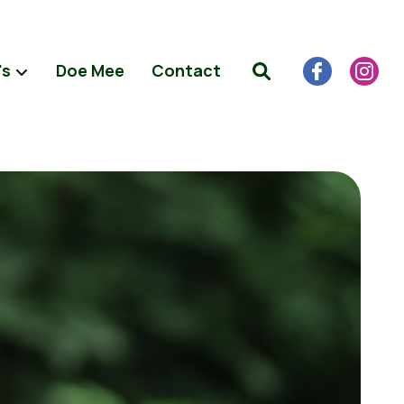
's
Doe Mee
Contact