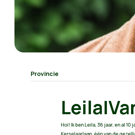
Provincie
Leila|Va
Hoi! Ik ben Leila, 36 jaar, en al
Kerselaarlaan, één van de gezell