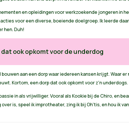
nementen en opleidingen voor werkzoekende jongeren in heel 
ties voor een diverse, boeiende doelgroep. Ik leerde daarui
er hen. Duh!
p dat ook opkomt voor de underdog
l bouwen aan een dorp waar iedereen kansen krijgt. Waar er 
eeuwt. Kortom, een dorp dat ook opkomt voor z'n underdogs.
assie in als vrijwilliger. Vooral als Kookie bij de Chiro, en 
og over is, speel ik improtheater, zing ik bij Oh'tis, en hou ik