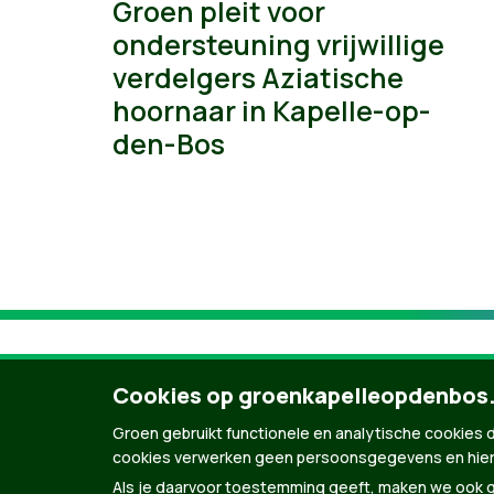
Groen pleit voor
ondersteuning vrijwillige
verdelgers Aziatische
hoornaar in Kapelle-op-
den-Bos
Cookies op groenkapelleopdenbos
Groen gebruikt functionele en analytische cookies d
cookies verwerken geen persoonsgegevens en hier
Als je daarvoor toestemming geeft, maken we ook ge