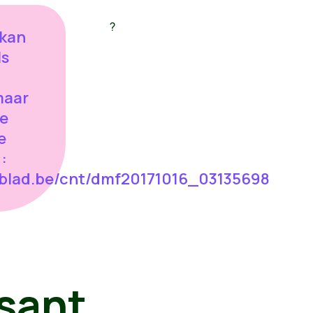
?
 kan
ls
 maar
je
e
:
sblad.be/cnt/dmf20171016_03135698
sant