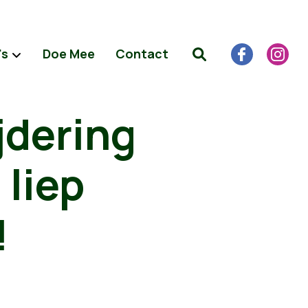
's
Doe Mee
Contact
jdering
liep
!