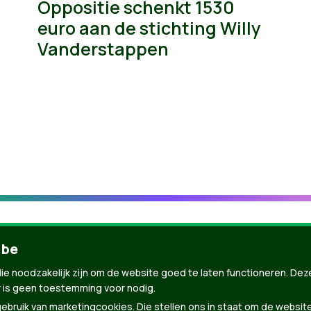
Oppositie schenkt 1530
euro aan de stichting Willy
Vanderstappen
.be
ie noodzakelijk zijn om de website goed te laten functioneren. Dez
 is geen toestemming voor nodig.
bruik van marketingcookies. Die stellen ons in staat om de websit