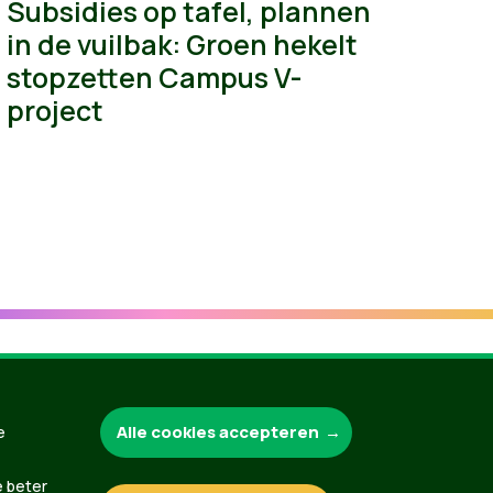
Subsidies op tafel, plannen
in de vuilbak: Groen hekelt
stopzetten Campus V-
project
Groen.be
Alle cookies accepteren
e
e beter