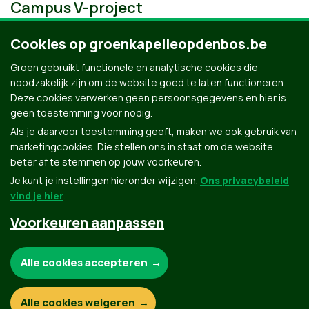
Campus V-project
Cookies op groenkapelleopdenbos.be
Groen gebruikt functionele en analytische cookies die
noodzakelijk zijn om de website goed te laten functioneren.
Deze cookies verwerken geen persoonsgegevens en hier is
geen toestemming voor nodig.
Als je daarvoor toestemming geeft, maken we ook gebruik van
marketingcookies. Die stellen ons in staat om de website
beter af te stemmen op jouw voorkeuren.
Je kunt je instellingen hieronder wijzigen.
Ons privacybeleid
vind je hier
.
Voorkeuren aanpassen
Groen.be
Noodzakelijke cookies:
Alle cookies accepteren
Contact
Privacybeleid
Functionele en analytische cookies:
Alle cookies weigeren