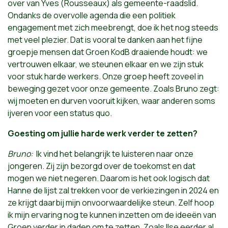
over van Yves (Rousseaux) als gemeente-raadslid.
Ondanks de overvolle agenda die een politiek
engagement met zich meebrengt, doe ik het nog steeds
met veel plezier. Dat is vooral te danken aan het fijne
groepje mensen dat Groen KodB draaiende houdt: we
vertrouwen elkaar, we steunen elkaar en we zijn stuk
voor stuk harde werkers. Onze groep heeft zoveel in
beweging gezet voor onze gemeente. Zoals Bruno zegt:
wij moeten en durven vooruit kijken, waar anderen soms
ijveren voor een status quo.
Goesting om jullie harde werk verder te zetten?
Bruno:
Ik vind het belangrijk te luisteren naar onze
jongeren. Zij zijn bezorgd over de toekomst en dat
mogen we niet negeren. Daarom is het ook logisch dat
Hanne de lijst zal trekken voor de verkiezingen in 2024 en
ze krijgt daarbij mijn onvoorwaardelijke steun. Zelf hoop
ik mijn ervaring nog te kunnen inzetten om de ideeën van
Groen verder in daden om te zetten. Zoals Ilse eerder al