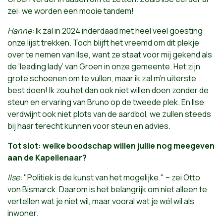
zei: we worden een mooie tandem!
Hanne:
Ik zal in 2024 inderdaad met heel veel goesting
onze lijst trekken. Toch blijft het vreemd om dit plekje
over te nemen van Ilse, want ze staat voor mij gekend als
de ‘leading lady’ van Groen in onze gemeente. Het zijn
grote schoenen om te vullen, maar ik zal m’n uiterste
best doen! Ik zou het dan ook niet willen doen zonder de
steun en ervaring van Bruno op de tweede plek. En Ilse
verdwijnt ook niet plots van de aardbol, we zullen steeds
bij haar terecht kunnen voor steun en advies.
Tot slot: welke boodschap willen jullie nog meegeven
aan de Kapellenaar?
Ilse:
"Politiek is de kunst van het mogelijke." – zei Otto
von Bismarck. Daarom is het belangrijk om niet alleen te
vertellen wat je niet wil, maar vooral wat je wél wil als
inwoner.